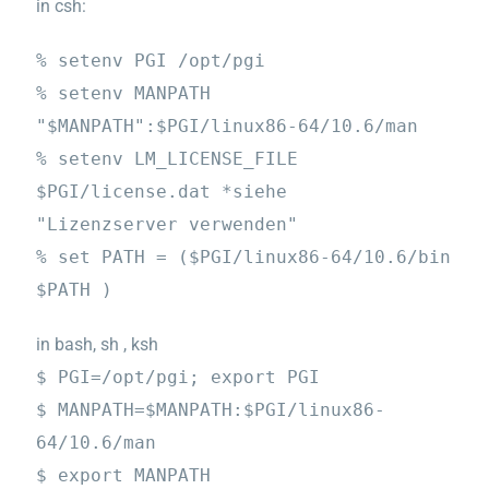
in csh:
% setenv PGI /opt/pgi
% setenv MANPATH
"$MANPATH":$PGI/linux86-64/10.6/man
% setenv LM_LICENSE_FILE
$PGI/license.dat
*siehe
"Lizenzserver verwenden"
% set PATH = ($PGI/linux86-64/10.6/bin
$PATH )
in bash, sh , ksh
$ PGI=/opt/pgi; export PGI
$ MANPATH=$MANPATH:$PGI/linux86-
64/10.6/man
$ export MANPATH