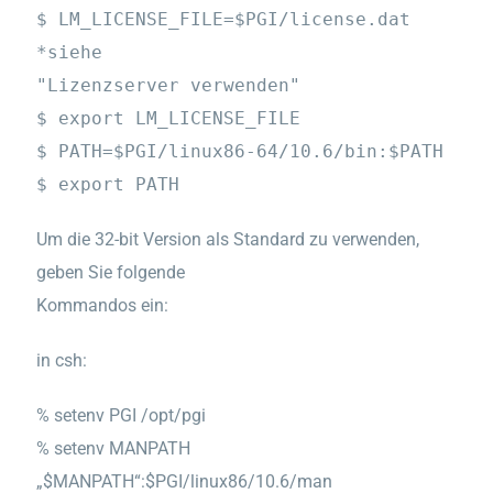
$ LM_LICENSE_FILE=$PGI/license.dat
*siehe
"Lizenzserver verwenden"
$ export LM_LICENSE_FILE
$ PATH=$PGI/linux86-64/10.6/bin:$PATH
$ export PATH
Um die 32-bit Version als Standard zu verwenden,
geben Sie folgende
Kommandos ein:
in csh:
% setenv PGI /opt/pgi
% setenv MANPATH
„$MANPATH“:$PGI/linux86/10.6/man