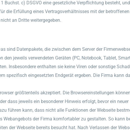
z 1 Buchst. c) DSGVO eine gesetzliche Verpflichtung besteht, un
r die Erfüllung eines Vertragsverhältnisses mit der betroffenen 
icht an Dritte weitergegeben.
 Das sind Datenpakete, die zwischen dem Server der Firmenweb
 den jeweils verwendeten Geräten (PC, Notebook, Tablet, Smart
en. Insbesondere enthalten sie keine Viren oder sonstige Scha
m spezifisch eingesetzten Endgerät ergeben. Die Firma kann dam
owser größtenteils akzeptiert. Die Browsereinstellungen können
er dass jeweils ein besonderer Hinweis erfolgt, bevor ein neuer 
azu führen kann, dass nicht alle Funktionen der Webseite best
des Webangebots der Firma komfortabler zu gestalten. So kann 
iten der Webseite bereits besucht hat. Nach Verlassen der Web