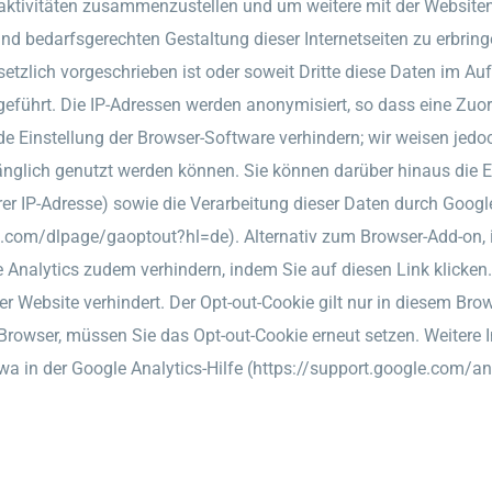
aktivitäten zusammenzustellen und um weitere mit der Website
d bedarfsgerechten Gestaltung dieser Internetseiten zu erbrin
etzlich vorgeschrieben ist oder soweit Dritte diese Daten im Auft
ührt. Die IP-Adressen werden anonymisiert, so dass eine Zuord
de Einstellung der Browser-Software verhindern; wir weisen jedo
änglich genutzt werden können. Sie können darüber hinaus die 
rer IP-Adresse) sowie die Verarbeitung dieser Daten durch Googl
ogle.com/dlpage/gaoptout?hl=de). Alternativ zum Browser-Add-on
Analytics zudem verhindern, indem Sie auf diesen Link klicken. 
r Website verhindert. Der Opt-out-Cookie gilt nur in diesem Bro
 Browser, müssen Sie das Opt-out-Cookie erneut setzen. Weiter
a in der Google Analytics-Hilfe (https://support.google.com/a